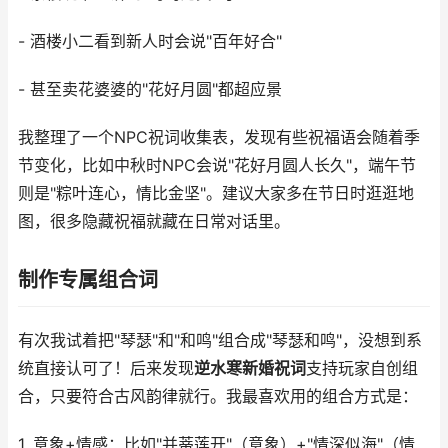
- 酒楼小二看到新人时会说"百年好合"
- 甚至卖花婆婆的"花好月圆"都超应景
我整理了一个NPC祝词收集表，发现有些祝福语会随着季
节变化，比如中秋时NPC会说"花好月圆人长久"，端午节
则是"粽叶连心，情比金坚"。建议大家多在节日时逛逛地
图，很多隐藏祝福就藏在日常对话里。
制作专属组合词
有次我试着把"琴瑟"和"和鸣"组合成"琴瑟和鸣"，没想到系
统直接认可了！后来发现
逆水寒新婚祝词
支持玩家自创组
合，只要符合古风韵律就行。我最喜欢用的组合方式是：
1. 意象+情感：比如"并蒂莲开"（意象）+"情深似海"（情