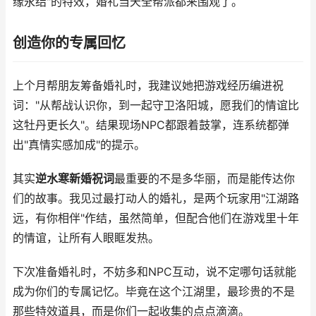
缘永结"的特效，婚礼当天全帮派都来围观了。
创造你的专属回忆
上个月帮朋友筹备婚礼时，我建议她把游戏经历编进祝
词："从帮战认识你，到一起守卫洛阳城，愿我们的情谊比
这牡丹更长久"。结果现场NPC都跟着鼓掌，连系统都弹
出"真情实感加成"的提示。
其实
逆水寒新婚祝词
最重要的不是多华丽，而是能传达你
们的故事。我见过最打动人的婚礼，是两个玩家用"江湖路
远，有你相伴"作结，虽然简单，但配合他们在游戏里十年
的情谊，让所有人眼眶发热。
下次准备婚礼时，不妨多和NPC互动，说不定哪句话就能
成为你们的专属记忆。毕竟在这个江湖里，最珍贵的不是
那些特效道具，而是你们一起收集的点点滴滴。