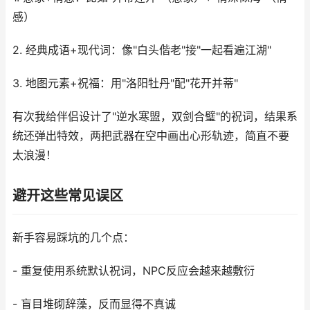
感）
2. 经典成语+现代词：像"白头偕老"接"一起看遍江湖"
3. 地图元素+祝福：用"洛阳牡丹"配"花开并蒂"
有次我给伴侣设计了"逆水寒盟，双剑合璧"的祝词，结果系
统还弹出特效，两把武器在空中画出心形轨迹，简直不要
太浪漫！
避开这些常见误区
新手容易踩坑的几个点：
- 重复使用系统默认祝词，NPC反应会越来越敷衍
- 盲目堆砌辞藻，反而显得不真诚