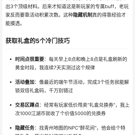
出3个顶级材料。后来才知道这是新玩家的专属buff，老玩
家反而要靠活动积累次数。这种
隐藏机制
真的得靠经验才
能摸透。
获取礼盒的5个冷门技巧
时间点很重要
：每天早上8点和晚上8点是礼盒刷新的
黄金时段，我连续7天实测过这个规律
活动叠加
：像最近的端午节活动，完成3个任务就能解
锁双倍礼盒码，千万别错过
交易区蹲点
：经常有玩家低价甩卖"礼盒兑换券"，我上
次1000江湖币就收了个价值5000的兑换券
隐藏任务
：找青州地图的NPC"醉花间"，他会给个特