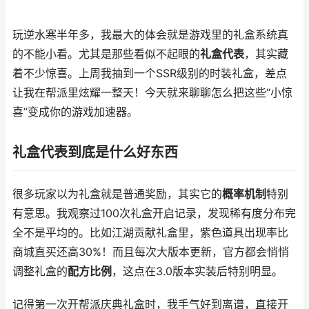
玩逆水寒半年多，我最大的体会就是游戏里的礼盒系统真
的不能小看。尤其是那些看似不起眼的
礼盒代表
，其实藏
着不少惊喜。上周我抽到一个SSR级别的时装礼盒，差点
让我在帮派里炫耀一整天！今天就来聊聊怎么把这些“小惊
喜”变成你的游戏加速器。
礼盒代表到底是什么好东西
很多玩家以为礼盒就是普通奖励，其实它的
概率机制
特别
有意思。我观察过100次礼盒开启记录，发现稀有度分布完
全不是平均的。比如江湖贡献礼盒里，紫色道具出现率比
商城直买还高30%！而且每次大版本更新，官方都会悄悄
调整礼盒的
配方比例
，这点在3.0版本实装后特别明显。
记得第一次开帮派庆典礼盒时，我手气好到离谱，直接开