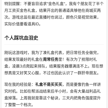
特别提醒：不要盲目追求"金色礼盒"，我有个朋友花了半个
月工资买金色礼盒，结果开出的普通道具够他在商城买两
次。游戏总监在最近直播时也说过，颜色只是视觉效果，
实际价值要看道具ID。
个人踩坑血泪史
刚玩这游戏时，我为了凑礼盒代表，把日常任务全做完，
结果发现最好的礼盒在
周常任务
里！有次为了抢限时礼
盒，凌晨3点爬起来排队，结果服务器爆满连不上。现在想
想真是又好笑又心酸，不过也因此认识了一群肝帝朋友。
现在我的经验是：
礼盒不是买买买
，而是要像钓鱼一样讲
究时机。比如在帮派战结束后半小时，会有大量战利品礼
盒掉落。上周我就是靠这个秘诀，三天内把角色强度提升
了整整一个档次。