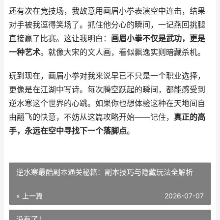
还有次在竞技场，我故意用画眉小拳表演空中连击，结果
对手被我逗得笑场了。抓住他分心的瞬间，一记燕回挑腿
直接赢了比赛。这让我明白：
画眉小拳不仅是武功，更是
一种艺术
。就像大宋的文人画，看似飘逸实则暗藏杀机。
玩到现在，画眉小拳对我来说早已不只是一个职业选择，
更像是在江湖中写诗。每次腾空跃起的瞬间，都能感受到
逆水寒这个世界的心跳。如果你也想体验这种在天地间自
由翻飞的快意，不妨从这篇攻略开始——记住，
真正的高
手，永远在空中寻找下一个落脚点
。
逆水寒最酷副本通关秘籍：副本技巧与隐藏玩法全解析
« 上一篇
2026-07-07
没有了！