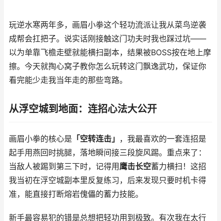
玩逆水寒两年多，画眉小拳这个轻功流派让我从菜鸟逆袭
成帮会扛把子。说实话刚接触这门功夫时我也踩过坑——
以为单靠飞檐走壁就能横扫副本，结果被BOSS按在地上摩
擦。今天就掏心窝子教你怎么玩转这门飘逸武功，保证你
看完能少走我当年走的那些弯路。
从浮空城到地面：连招心法大公开
画眉小拳的核心是
「空转连击」
，我最喜欢的一套连招是
起手用燕回时挑腿，落地瞬间接三段旋风踢。重点来了：
当敌人被踢到第三下时，记得用
鹰击长空
蓄力横扫！这招
我当初在浮空城副本里反复练习，后来发现只要时机卡得
准，能直接打断熔岩傀儡的蓄力技能。
新手最容易犯的错是总想把轻功用到极致。有次我在太行