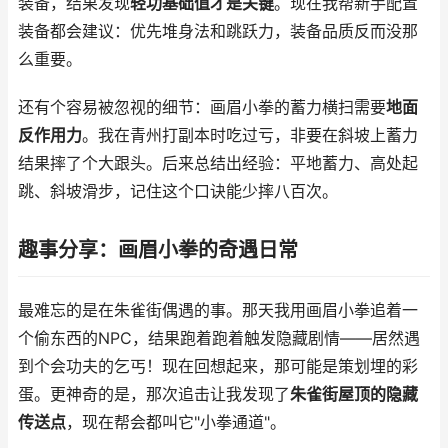
装备，结果发现
轻功基础值才是关键
。现在我帮新手配置
装备都会建议：优先堆身法和跳跃力，装备品质反而没那
么重要。
还有个容易被忽视的细节：画眉小拳的蓄力横扫需要
地面
反作用力
。我在青州打副本时吃过亏，非要在斜坡上蓄力
结果摔了个大跟头。后来总结出经验：平地蓄力、高处起
跳、斜坡滑步，记住这个口诀能少摔八百次。
趣事分享：画眉小拳的奇遇日常
最难忘的是在朱雀街偶遇的事。那天我用画眉小拳追着一
个偷东西的NPC，结果跑着跑着触发隐藏剧情——居然遇
到个会功夫的乞丐！现在回想起来，那可能是策划埋的彩
蛋。更神奇的是，那次追击让我发现了
朱雀街屋顶的隐藏
传送点
，现在帮会都叫它"小拳通道"。