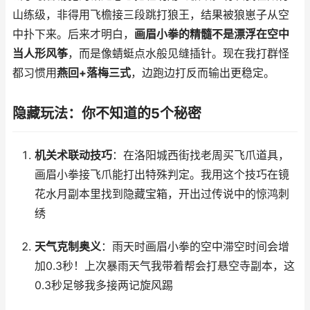
山练级，非得用飞檐接三段跳打狼王，结果被狼崽子从空
中扑下来。后来才明白，
画眉小拳的精髓不是漂浮在空中
当人形风筝
，而是像蜻蜓点水般见缝插针。现在我打群怪
都习惯用
燕回+落梅三式
，边跑边打反而输出更稳定。
隐藏玩法：你不知道的5个秘密
机关术联动技巧
：在洛阳城西街找老周买飞爪道具，
画眉小拳接飞爪能打出特殊判定。我用这个技巧在镜
花水月副本里找到隐藏宝箱，开出过传说中的惊鸿刺
绣
天气克制奥义
：雨天时画眉小拳的空中滞空时间会增
加0.3秒！上次暴雨天气我带着帮会打悬空寺副本，这
0.3秒足够我多接两记旋风踢