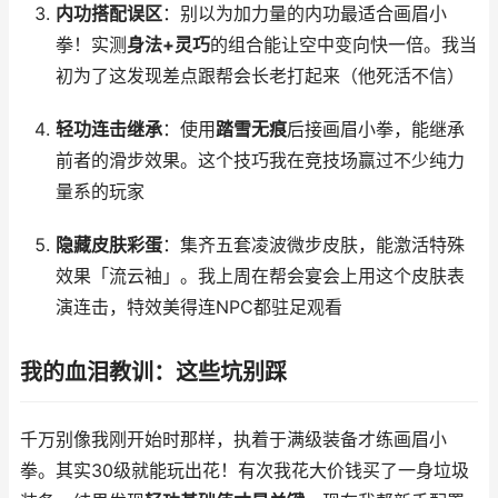
内功搭配误区
：别以为加力量的内功最适合画眉小
拳！实测
身法+灵巧
的组合能让空中变向快一倍。我当
初为了这发现差点跟帮会长老打起来（他死活不信）
轻功连击继承
：使用
踏雪无痕
后接画眉小拳，能继承
前者的滑步效果。这个技巧我在竞技场赢过不少纯力
量系的玩家
隐藏皮肤彩蛋
：集齐五套凌波微步皮肤，能激活特殊
效果「流云袖」。我上周在帮会宴会上用这个皮肤表
演连击，特效美得连NPC都驻足观看
我的血泪教训：这些坑别踩
千万别像我刚开始时那样，执着于满级装备才练画眉小
拳。其实30级就能玩出花！有次我花大价钱买了一身垃圾