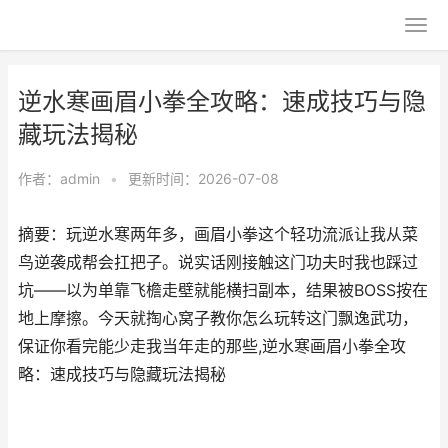
逆水寒画眉小拳全攻略：速成技巧与隐
藏玩法揭秘
作者：
admin
•
更新时间：2026-07-08
摘要：玩逆水寒两年多，画眉小拳这个轻功流派让我从菜
鸟逆袭成帮会扛把子。说实话刚接触这门功夫时我也踩过
坑——以为单靠飞檐走壁就能横扫副本，结果被BOSS按在
地上摩擦。今天就掏心窝子教你怎么玩转这门飘逸武功，
保证你看完能少走我当年走的那些,逆水寒画眉小拳全攻
略：速成技巧与隐藏玩法揭秘