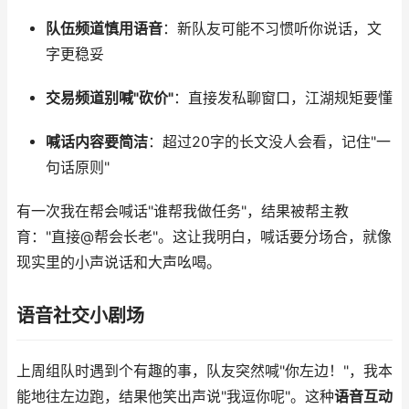
队伍频道慎用语音
：新队友可能不习惯听你说话，文
字更稳妥
交易频道别喊"砍价"
：直接发私聊窗口，江湖规矩要懂
喊话内容要简洁
：超过20字的长文没人会看，记住"一
句话原则"
有一次我在帮会喊话"谁帮我做任务"，结果被帮主教
育："直接@帮会长老"。这让我明白，喊话要分场合，就像
现实里的小声说话和大声吆喝。
语音社交小剧场
上周组队时遇到个有趣的事，队友突然喊"你左边！"，我本
能地往左边跑，结果他笑出声说"我逗你呢"。这种
语音互动