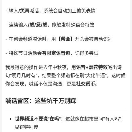
- 输入
/笑
再喊话，系统会自动加上偷笑表情
- 连续输入
/怒/怒/怒
，能触发特殊语音特效
- 在帮会频道喊话时，用
【帮会】
开头会被自动识别
- 特殊节日活动会有
限定语音包
，记得多尝试
我最得意的操作是去年中秋夜，用
语音+烟花特效
喊出诗
句"明月几时有"，结果整个频道都在刷"大佬牛逼"。这时候
你会发现，喊话不仅是沟通，更是
社交货币
。
喊话雷区：这些坑千万别踩
世界频道不要说"在吗"
：这就像在超市里问"有人吗"，
显得特别傻