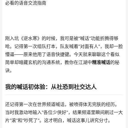
必看的语音交流指南
刚入坑《逆水寒》的时候，我可是被"喊话"功能折腾得够
呛。记得第一次组队打本，队友喊着"对面有人"，我却一脸
懵逼——原来他用了语音快捷键。今天就来聊聊这个看似
简单却暗藏玄机的沟通系统，教你在江湖中
精准喊话
的秘
诀。
我的喊话初体验：从社恐到社交达人
还记得第一次在世界频道喊话，被喷得体无完肤的经历。
当时我激动地输入"各位少侠好"，结果频道里瞬间刷过一大
片"滚"和"吵死了"。这才明白，喊话这事儿讲究分寸。