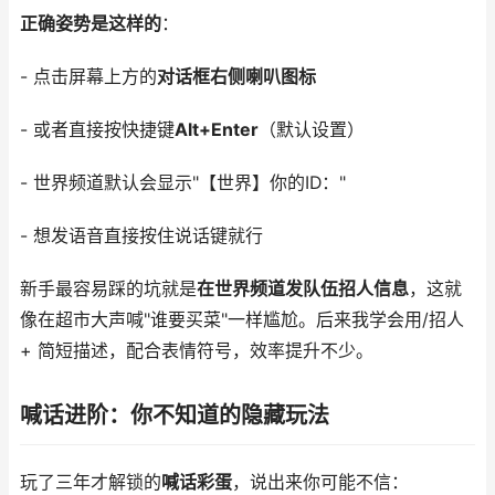
正确姿势是这样的
：
- 点击屏幕上方的
对话框右侧喇叭图标
- 或者直接按快捷键
Alt+Enter
（默认设置）
- 世界频道默认会显示"【世界】你的ID："
- 想发语音直接按住说话键就行
新手最容易踩的坑就是
在世界频道发队伍招人信息
，这就
像在超市大声喊"谁要买菜"一样尴尬。后来我学会用/招人
+ 简短描述，配合表情符号，效率提升不少。
喊话进阶：你不知道的隐藏玩法
玩了三年才解锁的
喊话彩蛋
，说出来你可能不信：