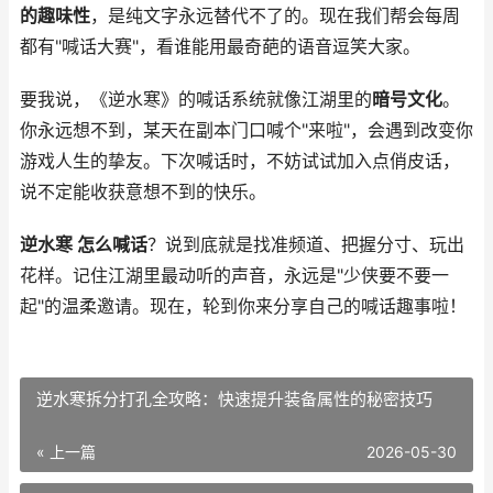
的趣味性
，是纯文字永远替代不了的。现在我们帮会每周
都有"喊话大赛"，看谁能用最奇葩的语音逗笑大家。
要我说，《逆水寒》的喊话系统就像江湖里的
暗号文化
。
你永远想不到，某天在副本门口喊个"来啦"，会遇到改变你
游戏人生的挚友。下次喊话时，不妨试试加入点俏皮话，
说不定能收获意想不到的快乐。
逆水寒 怎么喊话
？说到底就是找准频道、把握分寸、玩出
花样。记住江湖里最动听的声音，永远是"少侠要不要一
起"的温柔邀请。现在，轮到你来分享自己的喊话趣事啦！
逆水寒拆分打孔全攻略：快速提升装备属性的秘密技巧
« 上一篇
2026-05-30