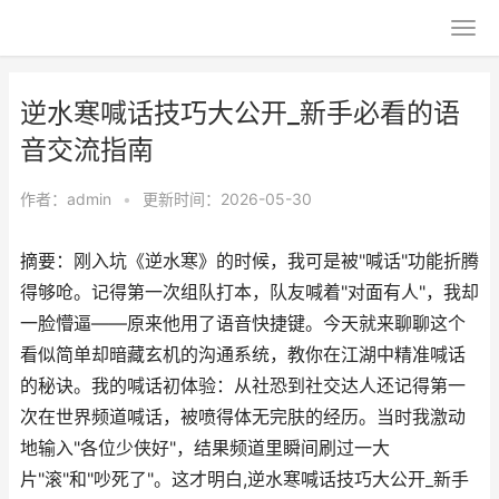
逆水寒喊话技巧大公开_新手必看的语
音交流指南
作者：
admin
•
更新时间：2026-05-30
摘要：刚入坑《逆水寒》的时候，我可是被"喊话"功能折腾
得够呛。记得第一次组队打本，队友喊着"对面有人"，我却
一脸懵逼——原来他用了语音快捷键。今天就来聊聊这个
看似简单却暗藏玄机的沟通系统，教你在江湖中精准喊话
的秘诀。我的喊话初体验：从社恐到社交达人还记得第一
次在世界频道喊话，被喷得体无完肤的经历。当时我激动
地输入"各位少侠好"，结果频道里瞬间刷过一大
片"滚"和"吵死了"。这才明白,逆水寒喊话技巧大公开_新手