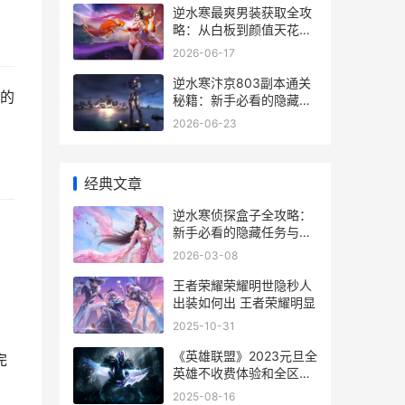
逆水寒最爽男装获取全攻
略：从白板到颜值天花板
的蜕变之路
2026-06-17
逆水寒汴京803副本通关
的
秘籍：新手必看的隐藏机
制全解析
。
2026-06-23
经典文章
逆水寒侦探盒子全攻略：
新手必看的隐藏任务与技
巧
2026-03-08
王者荣耀荣耀明世隐秒人
出装如何出 王者荣耀明显
2025-10-31
《英雄联盟》2023元旦全
完
英雄不收费体验和全区开
启双倍经验加成活动主题
2025-08-16