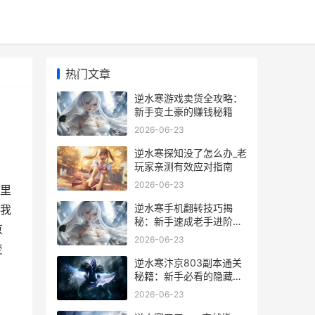
热门文章
逆水寒游戏卖货全攻略：
新手变土豪的赚钱秘籍
2026-06-23
逆水寒探知没了怎么办_老
玩家亲测有效应对指南
2026-06-23
里
逆水寒手机翻转技巧揭
我
秘：新手速成老手进阶全
京
攻略
2026-06-23
变
逆水寒汴京803副本通关
秘籍：新手必看的隐藏机
制全解析
2026-06-23