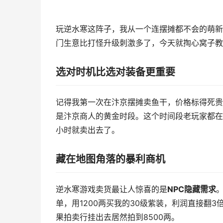
玩逆水寒这阵子，我从一个连摆摊都不会的萌新
门生意比打怪升级刺激多了，今天就掏心窝子教
选对时机比选对装备更重要
记得我第一次在汴京摆摊卖鱼干，价格标得死贵
是汴京商人的黄金时段。这个时间段老玩家都在
小时就卖出去了。
藏在地图角落的暴利商机
逆水寒游戏卖货最让人惊喜的是
NPC隐藏需求
单，用1200两买我的30级紫装，利润直接翻
果拍卖行挂出去居然拍到8500两。