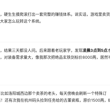
，硬生生摸爬滚打出一套完整的赚钱体系。说实话，游戏里卖货
大家怎么玩转这个系统。
，结果三天都没人问。后来跟着老玩家学，发现
凌晨3点到5点
，对装备需求量大，像我那次把绝品玄铁剑标价8000两，居然
。比如洛阳城西边那个卖茶的老头，每天傍晚会刷新一个特殊订
3倍！还有次我在杭州码头捡到任务给的古董瓷瓶，原价1500两，