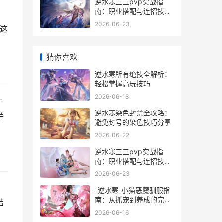
逆水寒三三pvp实战指
南：职业搭配与连招技巧
全解析
2026-06-23
这
猜你喜欢
逆水寒所有绝技全解析：
轻松掌握高玩技巧
2026-06-18
才
逆水寒染色封禁全攻略：
半
避免封号的染色技巧分享
2026-06-22
逆水寒三三pvp实战指
南：职业搭配与连招技巧
全解析
2026-06-23
_逆水寒_小猫恶魔驯服指
南：从抓宠到养成的完整
结
教程
2026-06-16