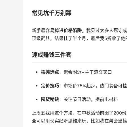
常见坑千万别踩
新手最容易掉进
价格陷阱
。我见过太多人死守成
顶级武器，结果挂了半个月，最后我5折收了他
速成赚钱三件套
摆摊选点
：帮会附近+主干道交叉口
定价技巧
：市场价75%起步，热门装备可
囤货秘诀
：关注节日活动，提前屯材料
上周五我用这个方法，在中秋活动前囤了200
全可以用现实经济思维来玩，比如我在帮会里搞