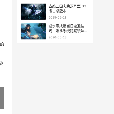
英雄联盟2025无限火力
古惑三国志绝顶阵型 03
版古惑版本
2025-09-21
逆水寒成婚当日速通技
巧：婚礼系统隐藏玩法全
解析
2026-05-28
的
破
»