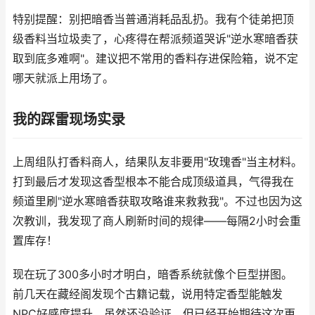
特别提醒：别把暗香当普通消耗品乱扔。我有个徒弟把顶
级香料当垃圾卖了，心疼得在帮派频道哭诉"逆水寒暗香获
取到底多难啊"。建议把不常用的香料存进保险箱，说不定
哪天就派上用场了。
我的踩雷现场实录
上周组队打香料商人，结果队友非要用"玫瑰香"当主材料。
打到最后才发现这香型根本不能合成顶级道具，气得我在
频道里刷"逆水寒暗香获取攻略谁来救救我"。不过也因为这
次教训，我发现了商人刷新时间的规律——每隔2小时会重
置库存！
现在玩了300多小时才明白，暗香系统就像个巨型拼图。
前几天在藏经阁发现个古籍记载，说用特定香型能触发
NPC好感度提升。虽然还没验证，但已经开始期待这次更