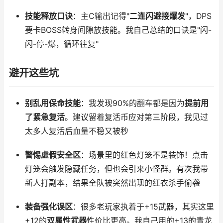
技能释放口诀
：主C输出记得"
二连闪避接爆发
"，DPS
要卡BOSS转身间隙放技能。我自己总结的口诀是"闪-
闪-停-爆，循环往复"
避开这些坑
别乱用保命技能
：我发现90%的翻车都是因为
提前用
了紧急复活
。建议留着复活币应对第三阶段，我见过
太多人复活后血量不稳又被秒
警惕虚假安全区
：场景里的红色灯笼不是装饰！点击
灯笼会触发隐藏任务，但也会引来小怪群。有次我带
新人打副本，结果全队被突然出现的红衣杀手偷袭
装备强化误区
：很多老玩家执着于+15武器，其实这里
+12的
双属性武器
性价比更高。我自己用的+13的青龙