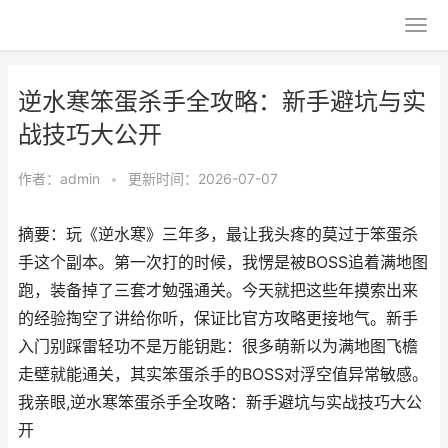
逆水寒笨蛋杀手全攻略：新手避坑与实
战技巧大公开
作者：
admin
•
更新时间：2026-07-07
摘要：玩《逆水寒》三年多，最让我头疼的莫过于笨蛋杀
手这个副本。第一次打的时候，我愣是被BOSS追着满地图
跑，装备掉了三套才勉强通关。今天就把这些年摸索出来
的经验掏空了讲给你听，保证比官方攻略更接地气。新手
入门别踩雷轻功不是万能钥匙：很多萌新以为满地图飞檐
走壁就能通关，其实笨蛋杀手的BOSS对浮空值异常敏感。
我亲眼,逆水寒笨蛋杀手全攻略：新手避坑与实战技巧大公
开