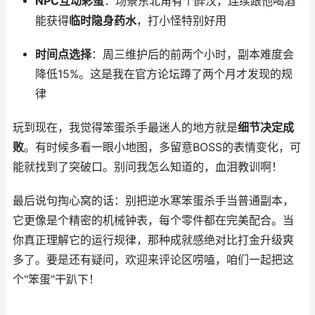
NPC互动彩蛋
：场景东北角有个醉汉，连续跟他喝酒
能获得
临时隐身药水
，打小怪特别好用
时间点选择
：周三维护后的前两个小时，副本难度会
降低15%。这是我在官方论坛蹲了两个月才发现的规
律
玩到现在，我觉得笨蛋杀手最迷人的地方就是
细节决定成
败
。有时候多看一眼小地图，多留意BOSS的表情变化，可
能就找到了突破口。别问我怎么知道的，血泪教训啊！
最后说句掏心窝的话：别把逆水寒笨蛋杀手当普通副本，
它更像是个精密的机械钟表，每个零件都在完美配合。当
你真正理解它的运行规律，那种成就感绝对比打金升级爽
多了。要是还有疑问，欢迎来评论区唠嗑，咱们一起把这
个"笨蛋"干趴下！