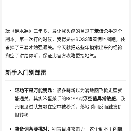
玩《逆水寒》三年多，最让我头疼的莫过于
笨蛋杀手
这个
副本。第一次打的时候，我愣是被BOSS追着满地图跑，装
备掉了三套才勉强通关。今天就把这些年摸索出来的经验
掏空了讲给你听，保证比官方攻略更接地气。
新手入门别踩雷
轻功不是万能钥匙
：很多萌新以为满地图飞檐走壁就
能通关，其实笨蛋杀手的BOSS对
浮空值异常敏感
。我
亲眼见过队友飘在空中被秒杀，落地瞬间反而触发仇
恨转移
装备词条要挑对
：别盲目堆攻击力！这个副本里
闪避