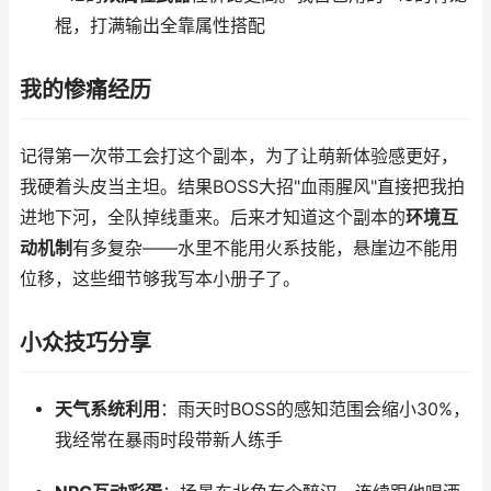
棍，打满输出全靠属性搭配
我的惨痛经历
记得第一次带工会打这个副本，为了让萌新体验感更好，
我硬着头皮当主坦。结果BOSS大招"血雨腥风"直接把我拍
进地下河，全队掉线重来。后来才知道这个副本的
环境互
动机制
有多复杂——水里不能用火系技能，悬崖边不能用
位移，这些细节够我写本小册子了。
小众技巧分享
天气系统利用
：雨天时BOSS的感知范围会缩小30%，
我经常在暴雨时段带新人练手