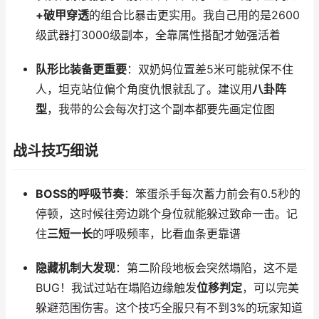
+破甲穿透
的组合比暴击更实用。我自己用的是2600
级武器打3000级副本，全靠属性搭配才勉强活着
队形比装备更重要
：双奶妈位置差5米可能就保不住
人，坦克站位偏个角度仇恨就乱了。建议用
八卦阵
型
，我带的公会每次打这个副本都要先画定位图
战斗技巧细说
BOSS的呼吸节奏
：笨蛋杀手每次蓄力前会有0.5秒的
停顿，这时候往旁边跳个身位就能躲过致命一击。记
住
三短一长
的呼吸频率，比看血条更靠谱
隐藏机制大发现
：第二阶段地板会突然塌陷，这不是
BUG！我试过站在塌陷边缘触发
位移判定
，可以完美
躲避范围伤害。这个技巧全服只有不到3%的玩家知道